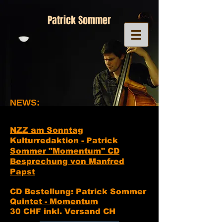
Patrick Sommer
NEWS:
NZZ am Sonntag
Kulturredaktion - Patrick
Sommer "Momentum" CD
Besprechung von Manfred
Papst
CD Bestellung: Patrick Sommer
Quintet - Momentum
30 CHF inkl. Versand CH