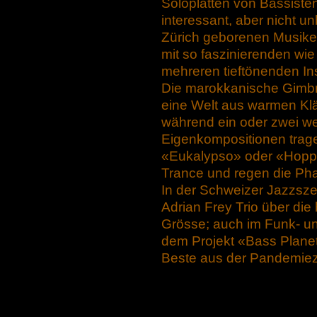
Soloplatten von Bassiste
interessant, aber nicht 
Zürich geborenen Musiker
mit so faszinierenden wie
mehreren tieftönenden I
Die marokkanische Gimbri
eine Welt aus warmen Klä
während ein oder zwei we
Eigenkompositionen tragen
«Eukalypso» oder «Hopp T
Trance und regen die Ph
In der Schweizer Jazzsze
Adrian Frey Trio über di
Grösse; auch im Funk- und
dem Projekt «Bass Planet»
Beste aus der Pandemieze