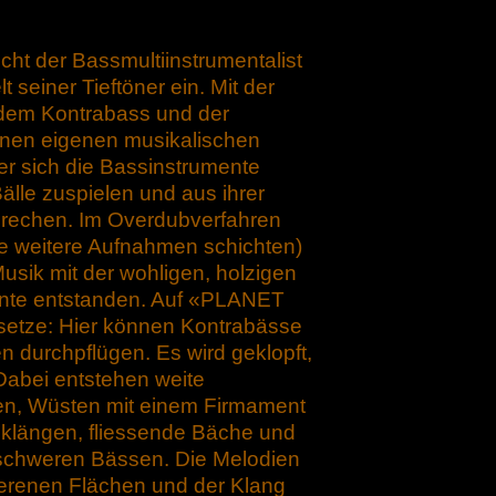
t der Bassmultiinstrumentalist
 seiner Tieftöner ein. Mit der
dem Kontrabass und der
einen eigenen musikalischen
er sich die Bassinstrumente
älle zuspielen und aus ihrer
sbrechen. Im Overdubverfahren
e weitere Aufnahmen schichten)
usik mit der wohligen, holzigen
nte entstanden. Auf «PLANET
etze: Hier können Kontrabässe
n durchpflügen. Es wird geklopft,
Dabei entstehen weite
en, Wüsten mit einem Firmament
sklängen, fliessende Bäche und
leischweren Bässen. Die Melodien
erenen Flächen und der Klang