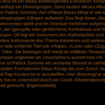
n sind oft ein etwas anstrengendes Exerzitium: komp
unbedingt ein Hörvergnügen. Ganz anders dieses Albu
s Patrick Sommer: Auf «Planet Bass» klingt er wie
 eingängigen Klängen aufwartet. Das liegt daran, das
nstrumenten spielt und im Overdub-Verfahren aufge
, der (gezupfte oder gestrichene) Kontrabass und di
ngen. Oft legt ein Instrument den rhythmischen un
itere Instrumente das Thema intonieren und variiere
 teils schlichte Titel wie «Hope», «Lost» oder «Zug»,
öbi». Sie bewegen sich meist im mittleren Tempobe
antasie ungemein an. Unversehens summt man mit.
ne ist Patrick Sommer als versierter Bassist in zah
e beiden Formationen Klaus Königs bis zum Zurich Ja
 Rap-Kontext ist er anzutreffen. Hier überzeugt er 
 hat er, unterstützt durch ein Covid- Arbeitsstipend
it gemacht. (Eigenvertrieb)